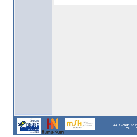
44, avenue de l
Tél. : 