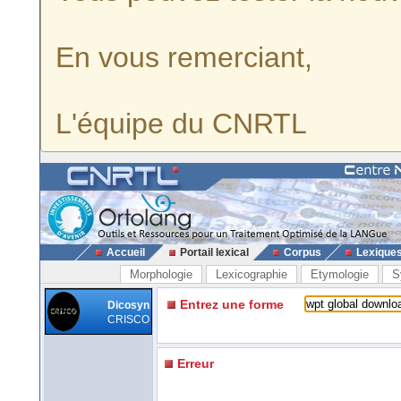
En vous remerciant,
L'équipe du CNRTL
Accueil
Portail lexical
Corpus
Lexique
Morphologie
Lexicographie
Etymologie
S
Entrez une forme
Dicosyn
CRISCO
Erreur