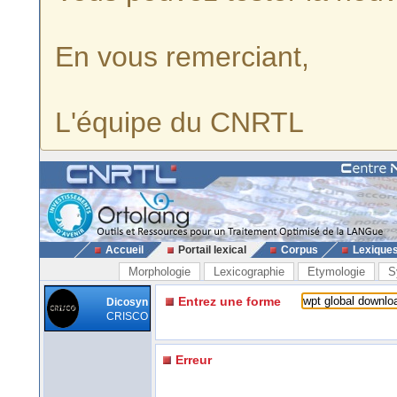
En vous remerciant,
L'équipe du CNRTL
Accueil
Portail lexical
Corpus
Lexique
Morphologie
Lexicographie
Etymologie
S
Entrez une forme
Dicosyn
CRISCO
Erreur