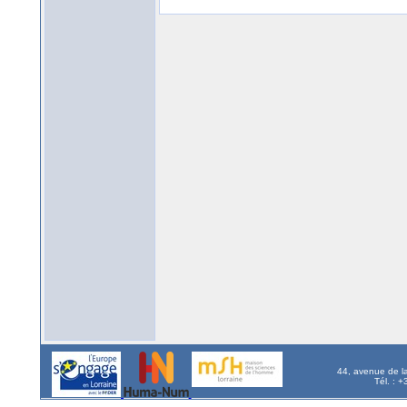
44, avenue de l
Tél. : 