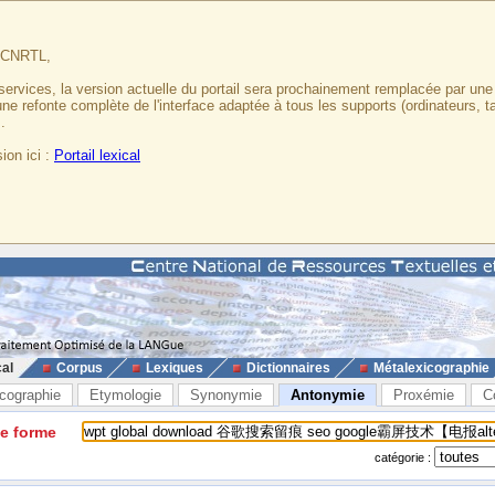
u CNRTL,
services, la version actuelle du portail sera prochainement remplacée par un
 une refonte complète de l'interface adaptée à tous les supports (ordinateurs, t
.
ion ici :
Portail lexical
cal
Corpus
Lexiques
Dictionnaires
Métalexicographie
cographie
Etymologie
Synonymie
Antonymie
Proxémie
C
ne forme
catégorie :