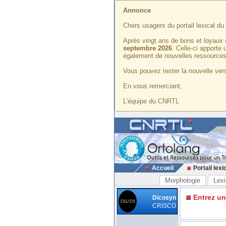
Annonce
Chers usagers du portail lexical d
Après vingt ans de bons et loyaux 
septembre 2026
. Celle-ci apporte
également de nouvelles ressources
Vous pouvez tester la nouvelle vers
En vous remerciant,
L'équipe du CNRTL
Accueil
Portail lexi
Morphologie
Lexi
Entrez u
Dicosyn
CRISCO