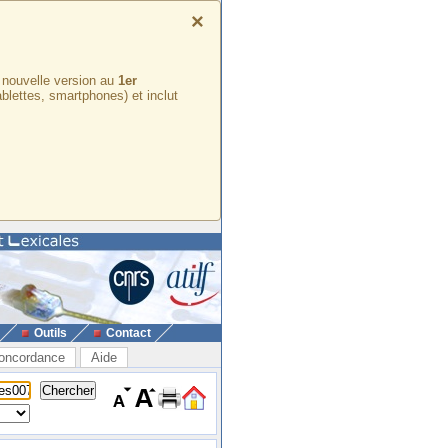
×
e nouvelle version au
1er
ablettes, smartphones) et inclut
Outils
Contact
oncordance
Aide