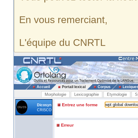
En vous remerciant,
L'équipe du CNRTL
Accueil
Portail lexical
Corpus
Lexique
Morphologie
Lexicographie
Etymologie
S
Entrez une forme
Dicosyn
CRISCO
Erreur