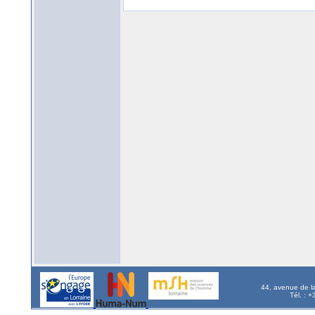
44, avenue de l
Tél. : 