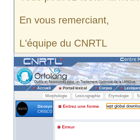
En vous remerciant,
L'équipe du CNRTL
Accueil
Portail lexical
Corpus
Lexique
Morphologie
Lexicographie
Etymologie
S
Entrez une forme
Dicosyn
CRISCO
Erreur