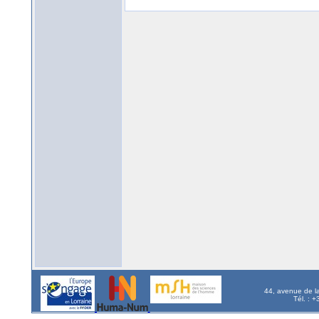
44, avenue de l
Tél. : 