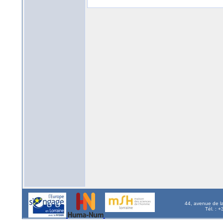
44, avenue de l
Tél. : 