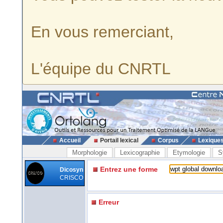
En vous remerciant,
L'équipe du CNRTL
Accueil
Portail lexical
Corpus
Lexique
Morphologie
Lexicographie
Etymologie
S
Entrez une forme
Dicosyn
CRISCO
Erreur