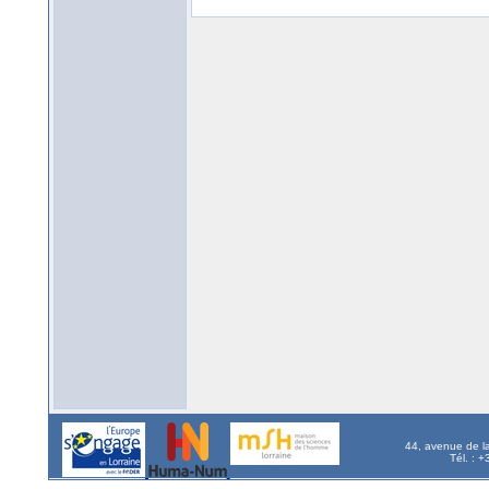
44, avenue de l
Tél. : 