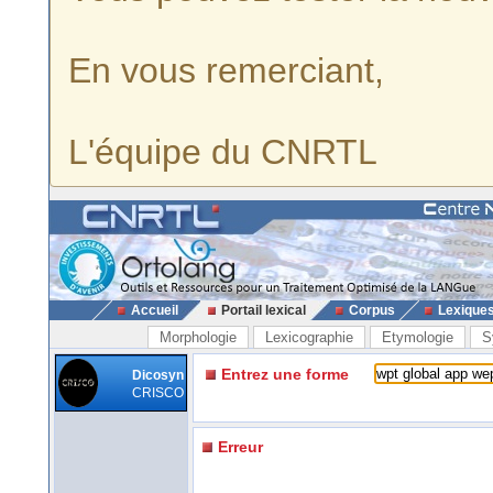
En vous remerciant,
L'équipe du CNRTL
Accueil
Portail lexical
Corpus
Lexique
Morphologie
Lexicographie
Etymologie
S
Entrez une forme
Dicosyn
CRISCO
Erreur