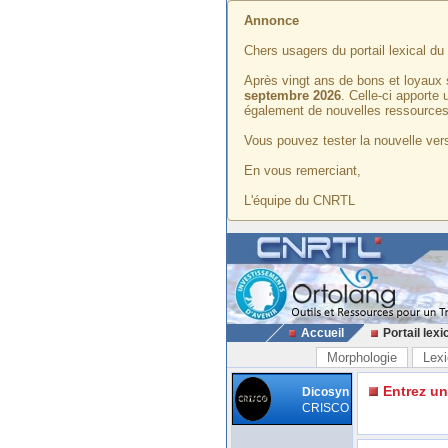
Annonce
Chers usagers du portail lexical d
Après vingt ans de bons et loyaux 
septembre 2026
. Celle-ci apporte
également de nouvelles ressources
Vous pouvez tester la nouvelle vers
En vous remerciant,
L'équipe du CNRTL
Accueil
Portail lexi
Morphologie
Lexi
Entrez u
Dicosyn
CRISCO