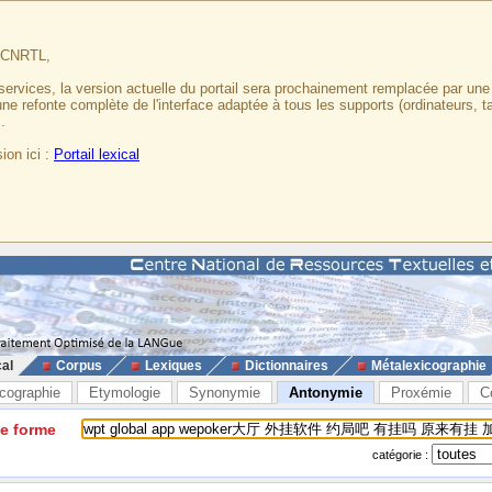
u CNRTL,
services, la version actuelle du portail sera prochainement remplacée par un
 une refonte complète de l'interface adaptée à tous les supports (ordinateurs, t
.
ion ici :
Portail lexical
cal
Corpus
Lexiques
Dictionnaires
Métalexicographie
cographie
Etymologie
Synonymie
Antonymie
Proxémie
C
ne forme
catégorie :