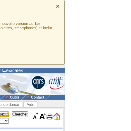
×
e nouvelle version au
1er
ablettes, smartphones) et inclut
Outils
Contact
oncordance
Aide