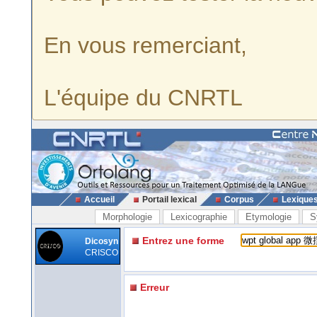
En vous remerciant,
L'équipe du CNRTL
Accueil
Portail lexical
Corpus
Lexique
Morphologie
Lexicographie
Etymologie
S
Entrez une forme
Dicosyn
CRISCO
Erreur