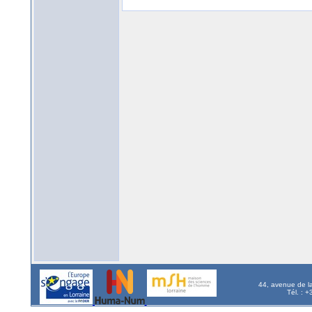
44, avenue de l
Tél. : 