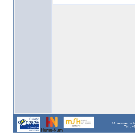
44, avenue de l
Tél. : 