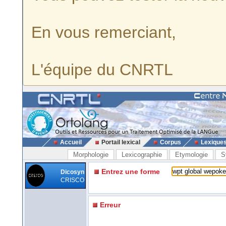
En vous remerciant,
L'équipe du CNRTL
Accueil
Portail lexical
Corpus
Lexique
Morphologie
Lexicographie
Etymologie
S
Entrez une forme
Dicosyn
CRISCO
Erreur