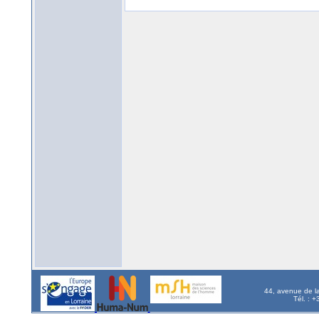
44, avenue de l
Tél. : 