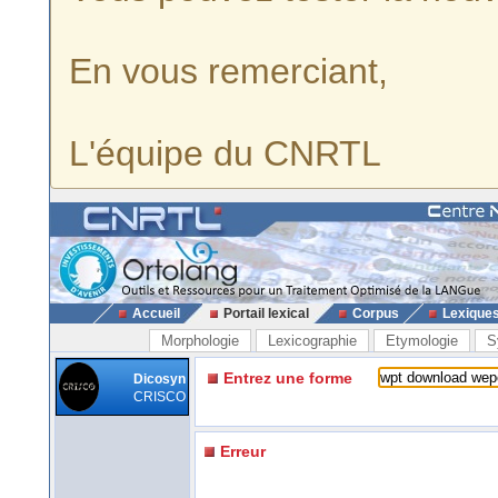
En vous remerciant,
L'équipe du CNRTL
Accueil
Portail lexical
Corpus
Lexique
Morphologie
Lexicographie
Etymologie
S
Entrez une forme
Dicosyn
CRISCO
Erreur