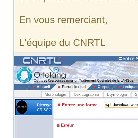
En vous remerciant,
L'équipe du CNRTL
Accueil
Portail lexical
Corpus
Lexique
Morphologie
Lexicographie
Etymologie
S
Entrez une forme
Dicosyn
CRISCO
Erreur