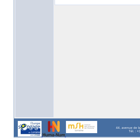
44, avenue de l
Tél. : 