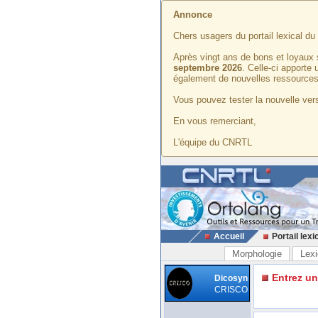
Annonce
Chers usagers du portail lexical d
Après vingt ans de bons et loyaux 
septembre 2026
. Celle-ci apporte
également de nouvelles ressources
Vous pouvez tester la nouvelle vers
En vous remerciant,
L'équipe du CNRTL
Accueil
Portail lexi
Morphologie
Lexi
Entrez u
Dicosyn
CRISCO