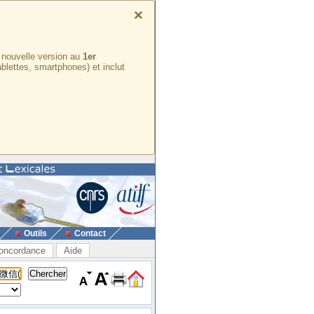
×
e nouvelle version au
1er
ablettes, smartphones) et inclut
Outils
Contact
oncordance
Aide