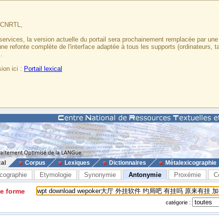
u CNRTL,
services, la version actuelle du portail sera prochainement remplacée par un
 une refonte complète de l'interface adaptée à tous les supports (ordinateurs, t
.
ion ici :
Portail lexical
cal
Corpus
Lexiques
Dictionnaires
Métalexicographie
cographie
Etymologie
Synonymie
Antonymie
Proxémie
C
ne forme
catégorie :