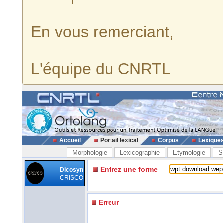
En vous remerciant,
L'équipe du CNRTL
Accueil
Portail lexical
Corpus
Lexique
Morphologie
Lexicographie
Etymologie
S
Entrez une forme
Dicosyn
CRISCO
Erreur