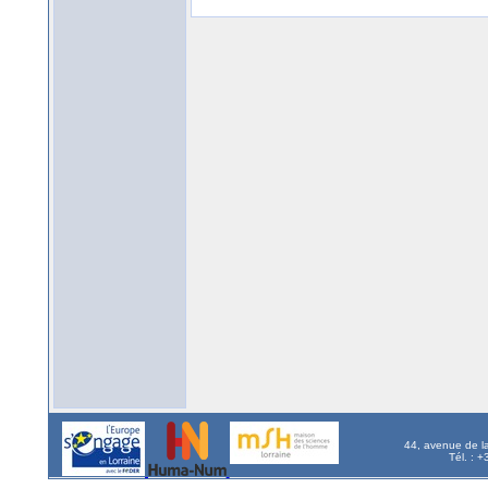
44, avenue de l
Tél. : 