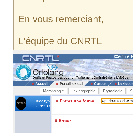
En vous remerciant,
L'équipe du CNRTL
Accueil
Portail lexical
Corpus
Lexique
Morphologie
Lexicographie
Etymologie
S
Entrez une forme
Dicosyn
CRISCO
Erreur