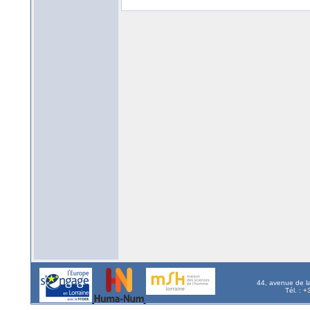
44, avenue de l
Tél. : 