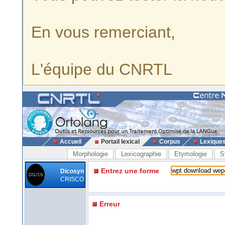
En vous remerciant,
L'équipe du CNRTL
Accueil
Portail lexical
Corpus
Lexique
Morphologie
Lexicographie
Etymologie
S
Entrez une forme
Dicosyn
CRISCO
Erreur