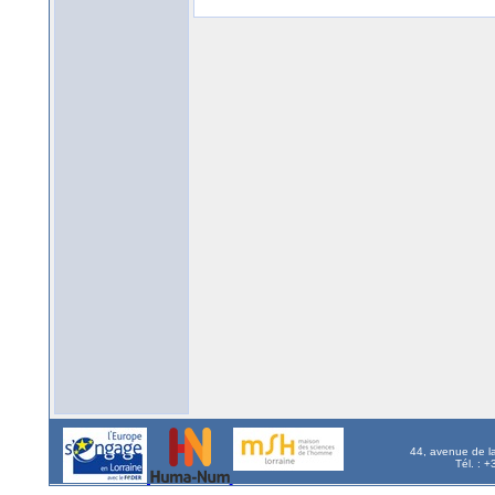
44, avenue de l
Tél. : 