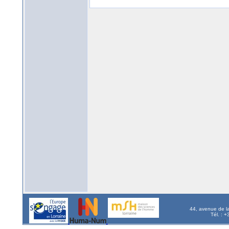
44, avenue de l
Tél. : 