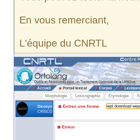
En vous remerciant,
L'équipe du CNRTL
Accueil
Portail lexical
Corpus
Lexique
Morphologie
Lexicographie
Etymologie
S
Entrez une forme
Dicosyn
CRISCO
Erreur