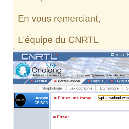
En vous remerciant,
L'équipe du CNRTL
Accueil
Portail lexical
Corpus
Lexique
Morphologie
Lexicographie
Etymologie
S
Entrez une forme
Dicosyn
CRISCO
Erreur