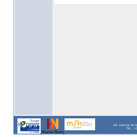
44, avenue de l
Tél. : 