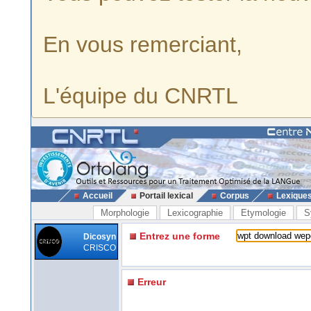
En vous remerciant,
L'équipe du CNRTL
Accueil
Portail lexical
Corpus
Lexique
Morphologie
Lexicographie
Etymologie
S
Entrez une forme
Dicosyn
CRISCO
Erreur