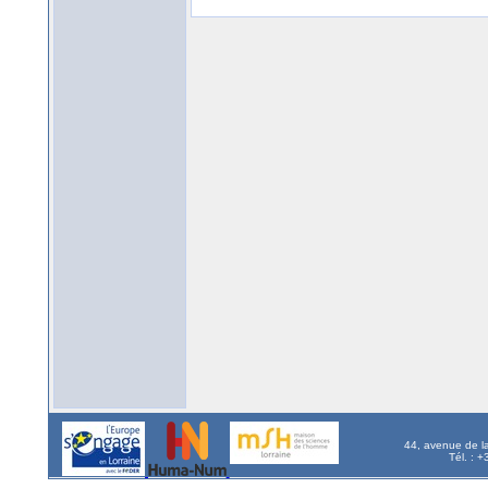
44, avenue de l
Tél. : 