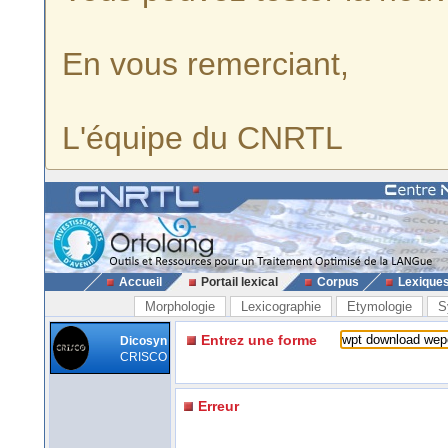
En vous remerciant,
L'équipe du CNRTL
Accueil
Portail lexical
Corpus
Lexique
Morphologie
Lexicographie
Etymologie
S
Entrez une forme
Dicosyn
CRISCO
Erreur