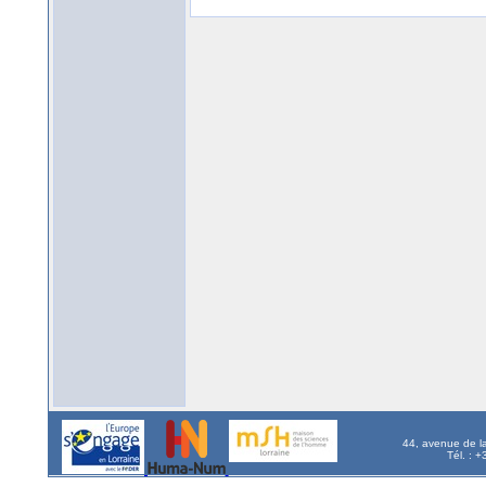
44, avenue de l
Tél. : 