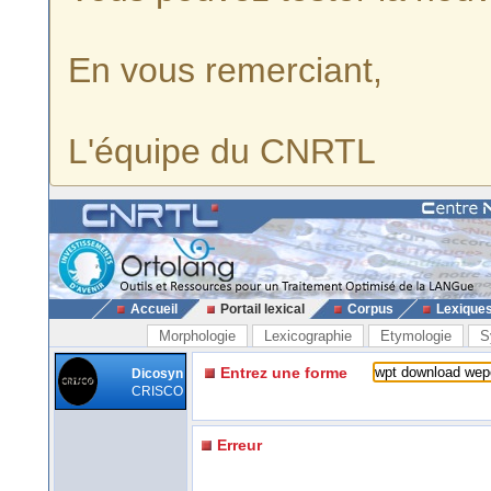
En vous remerciant,
L'équipe du CNRTL
Accueil
Portail lexical
Corpus
Lexique
Morphologie
Lexicographie
Etymologie
S
Entrez une forme
Dicosyn
CRISCO
Erreur