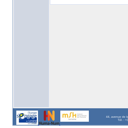
44, avenue de l
Tél. : 