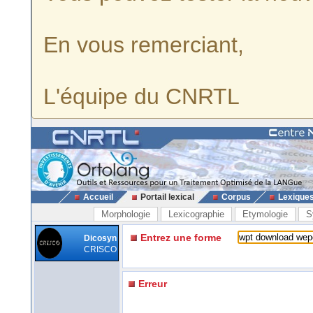
En vous remerciant,
L'équipe du CNRTL
Accueil
Portail lexical
Corpus
Lexique
Morphologie
Lexicographie
Etymologie
S
Entrez une forme
Dicosyn
CRISCO
Erreur