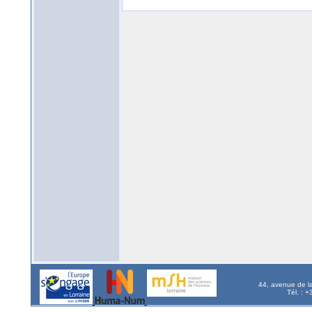
44, avenue de l
Tél. : 