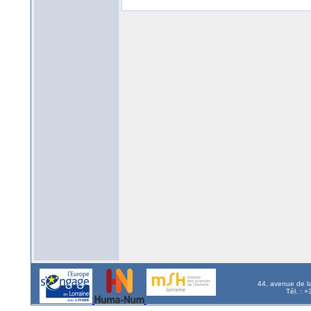
44, avenue de l
Tél. : 