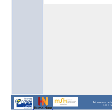
44, avenue de l
Tél. : 