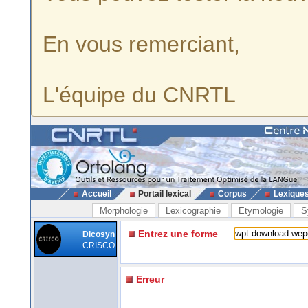
En vous remerciant,
L'équipe du CNRTL
Accueil
Portail lexical
Corpus
Lexique
Morphologie
Lexicographie
Etymologie
S
Entrez une forme
Dicosyn
CRISCO
Erreur