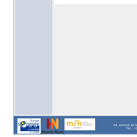
44, avenue de l
Tél. : 