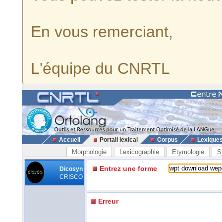
En vous remerciant,
L'équipe du CNRTL
Accueil
Portail lexical
Corpus
Lexique
Morphologie
Lexicographie
Etymologie
S
Entrez une forme
Dicosyn
CRISCO
Erreur