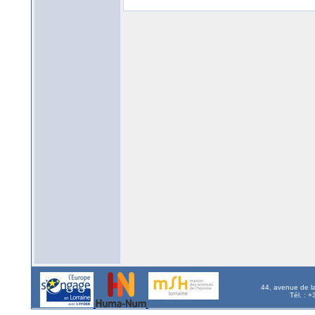
44, avenue de l
Tél. : 