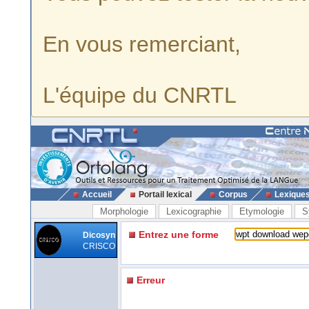
En vous remerciant,
L'équipe du CNRTL
Accueil
Portail lexical
Corpus
Lexique
Morphologie
Lexicographie
Etymologie
S
Entrez une forme
Dicosyn
CRISCO
Erreur