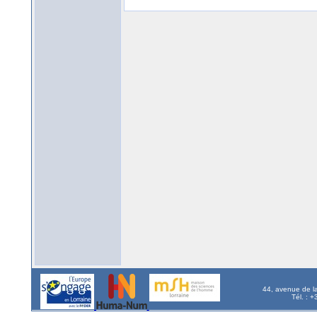
44, avenue de l
Tél. : 