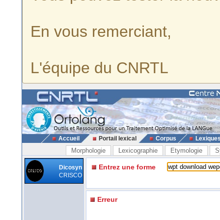
En vous remerciant,
L'équipe du CNRTL
Accueil
Portail lexical
Corpus
Lexique
Morphologie
Lexicographie
Etymologie
S
Entrez une forme
Dicosyn
CRISCO
Erreur