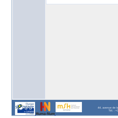
44, avenue de l
Tél. : 