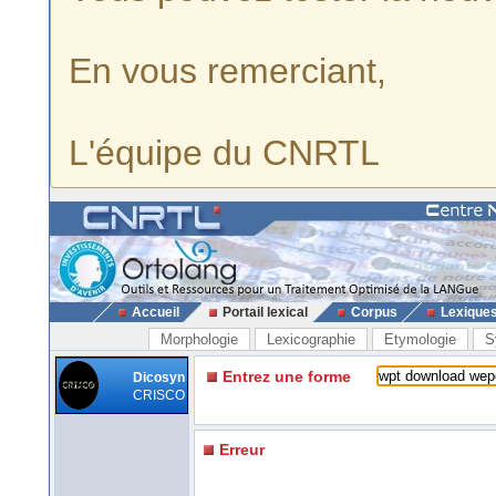
En vous remerciant,
L'équipe du CNRTL
Accueil
Portail lexical
Corpus
Lexique
Morphologie
Lexicographie
Etymologie
S
Entrez une forme
Dicosyn
CRISCO
Erreur