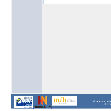
44, avenue de l
Tél. : 