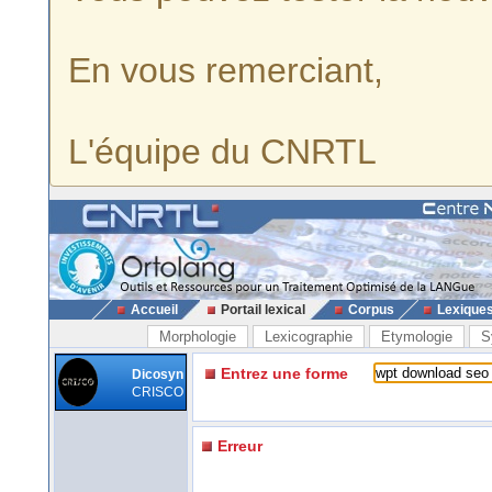
En vous remerciant,
L'équipe du CNRTL
Accueil
Portail lexical
Corpus
Lexique
Morphologie
Lexicographie
Etymologie
S
Entrez une forme
Dicosyn
CRISCO
Erreur