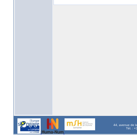
44, avenue de l
Tél. : 