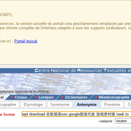
u CNRTL,
services, la version actuelle du portail sera prochainement remplacée par un
 une refonte complète de l'interface adaptée à tous les supports (ordinateurs, t
.
ion ici :
Portail lexical
cal
Corpus
Lexiques
Dictionnaires
Métalexicographie
cographie
Etymologie
Synonymie
Antonymie
Proxémie
C
ne forme
catégorie :