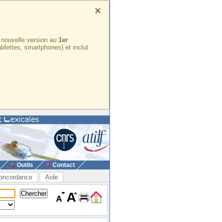
×
e nouvelle version au
1er
ablettes, smartphones) et inclut
Outils
Contact
oncordance
Aide