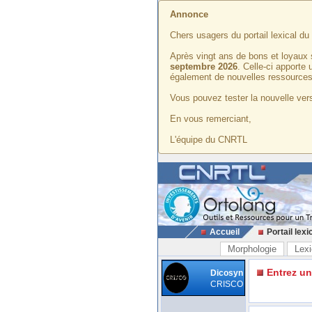
Annonce
Chers usagers du portail lexical d
Après vingt ans de bons et loyaux 
septembre 2026
. Celle-ci apporte
également de nouvelles ressources
Vous pouvez tester la nouvelle vers
En vous remerciant,
L'équipe du CNRTL
Accueil
Portail lexi
Morphologie
Lexi
Entrez u
Dicosyn
CRISCO