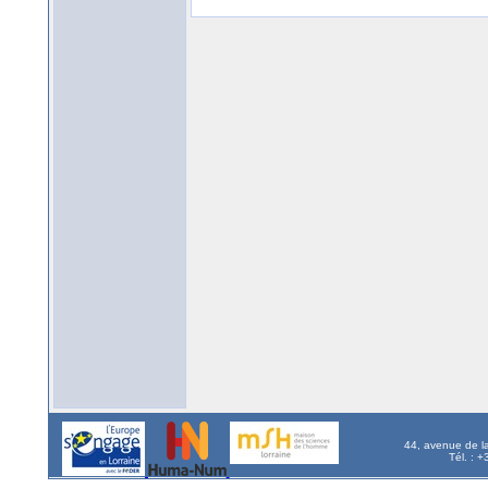
44, avenue de l
Tél. : 