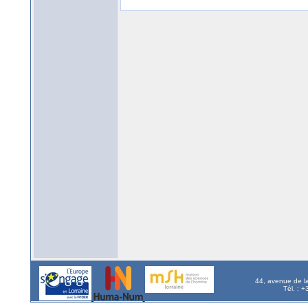
44, avenue de l
Tél. : 