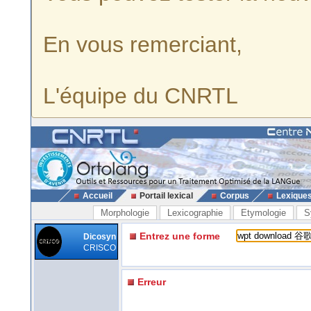
En vous remerciant,
L'équipe du CNRTL
Accueil
Portail lexical
Corpus
Lexique
Morphologie
Lexicographie
Etymologie
S
Entrez une forme
Dicosyn
CRISCO
Erreur