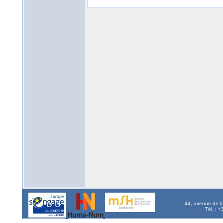
44, avenue de l
Tél. : 