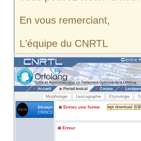
En vous remerciant,
L'équipe du CNRTL
Accueil
Portail lexical
Corpus
Lexique
Morphologie
Lexicographie
Etymologie
S
Entrez une forme
Dicosyn
CRISCO
Erreur