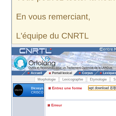
En vous remerciant,
L'équipe du CNRTL
Accueil
Portail lexical
Corpus
Lexique
Morphologie
Lexicographie
Etymologie
S
Entrez une forme
Dicosyn
CRISCO
Erreur