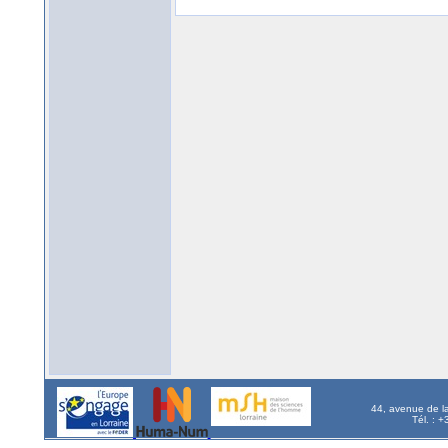
44, avenue de l
Tél. : 