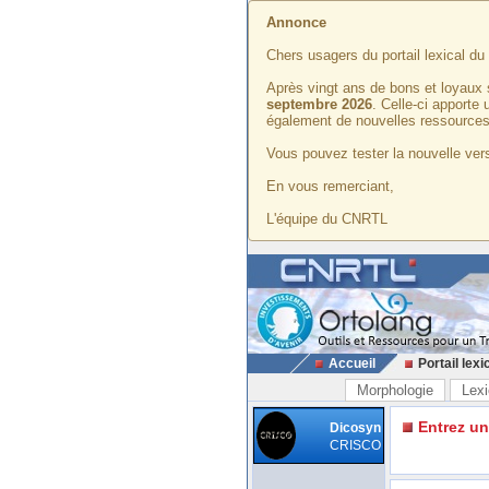
Annonce
Chers usagers du portail lexical d
Après vingt ans de bons et loyaux 
septembre 2026
. Celle-ci apporte
également de nouvelles ressources
Vous pouvez tester la nouvelle vers
En vous remerciant,
L'équipe du CNRTL
Accueil
Portail lexi
Morphologie
Lexi
Entrez u
Dicosyn
CRISCO