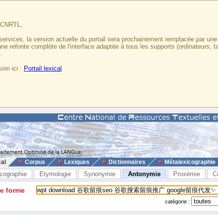
u CNRTL,
services, la version actuelle du portail sera prochainement remplacée par un
 une refonte complète de l'interface adaptée à tous les supports (ordinateurs, t
.
ion ici :
Portail lexical
cal
Corpus
Lexiques
Dictionnaires
Métalexicographie
cographie
Etymologie
Synonymie
Antonymie
Proxémie
C
ne forme
catégorie :