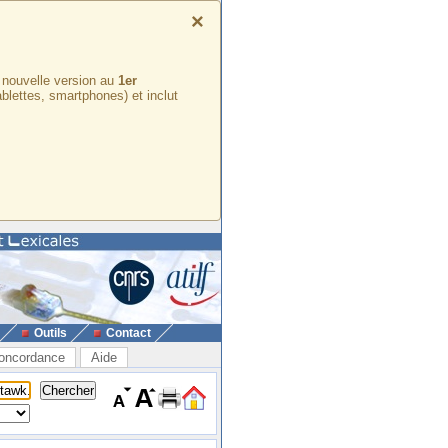
×
e nouvelle version au
1er
ablettes, smartphones) et inclut
Outils
Contact
oncordance
Aide