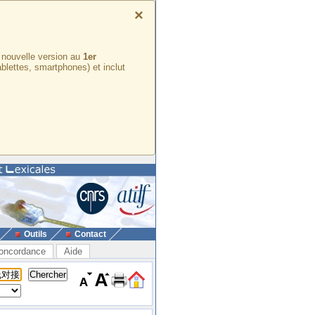
×
e nouvelle version au
1er
ablettes, smartphones) et inclut
Outils
Contact
oncordance
Aide