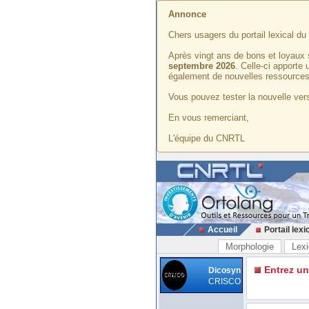
Annonce
Chers usagers du portail lexical d
Après vingt ans de bons et loyaux 
septembre 2026
. Celle-ci apporte
également de nouvelles ressources
Vous pouvez tester la nouvelle vers
En vous remerciant,
L'équipe du CNRTL
Accueil
Portail lexi
Morphologie
Lexi
Entrez u
Dicosyn
CRISCO