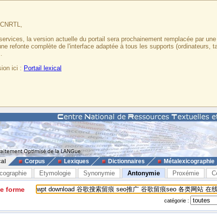
u CNRTL,
services, la version actuelle du portail sera prochainement remplacée par un
 une refonte complète de l'interface adaptée à tous les supports (ordinateurs, t
.
ion ici :
Portail lexical
cal
Corpus
Lexiques
Dictionnaires
Métalexicographie
cographie
Etymologie
Synonymie
Antonymie
Proxémie
C
ne forme
catégorie :