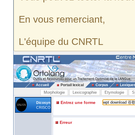
En vous remerciant,
L'équipe du CNRTL
Accueil
Portail lexical
Corpus
Lexique
Morphologie
Lexicographie
Etymologie
S
Entrez une forme
Dicosyn
CRISCO
Erreur