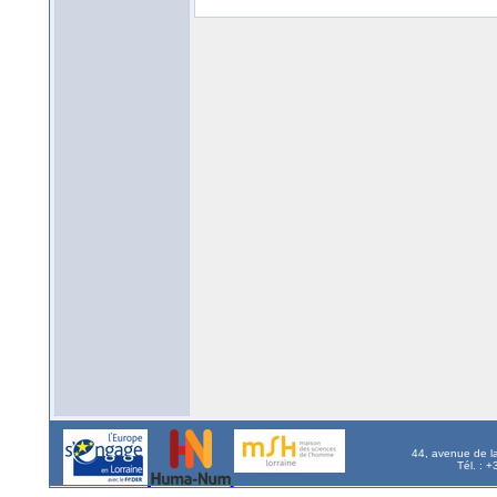
44, avenue de l
Tél. : 