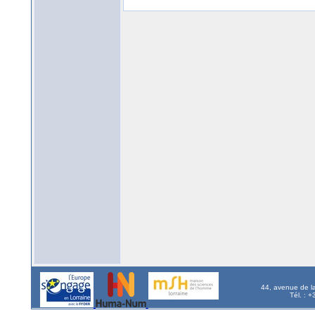
44, avenue de l
Tél. : 