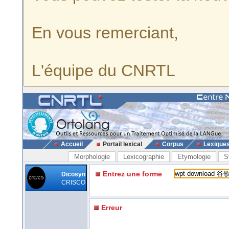
En vous remerciant,
L'équipe du CNRTL
Accueil
Portail lexical
Corpus
Lexique
Morphologie
Lexicographie
Etymologie
S
Entrez une forme
Dicosyn
CRISCO
Erreur