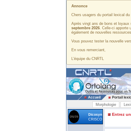
Annonce
Chers usagers du portail lexical d
Après vingt ans de bons et loyaux 
septembre 2026
. Celle-ci apporte
également de nouvelles ressources
Vous pouvez tester la nouvelle vers
En vous remerciant,
L'équipe du CNRTL
Accueil
Portail lexi
Morphologie
Lexi
Entrez u
Dicosyn
CRISCO