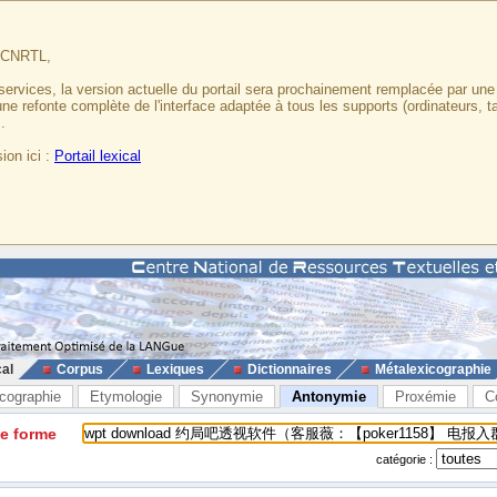
u CNRTL,
services, la version actuelle du portail sera prochainement remplacée par un
 une refonte complète de l'interface adaptée à tous les supports (ordinateurs, t
.
ion ici :
Portail lexical
cal
Corpus
Lexiques
Dictionnaires
Métalexicographie
cographie
Etymologie
Synonymie
Antonymie
Proxémie
C
ne forme
catégorie :