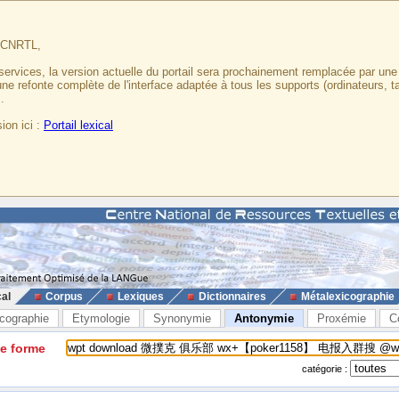
u CNRTL,
services, la version actuelle du portail sera prochainement remplacée par un
 une refonte complète de l'interface adaptée à tous les supports (ordinateurs, t
.
ion ici :
Portail lexical
cal
Corpus
Lexiques
Dictionnaires
Métalexicographie
cographie
Etymologie
Synonymie
Antonymie
Proxémie
C
ne forme
catégorie :