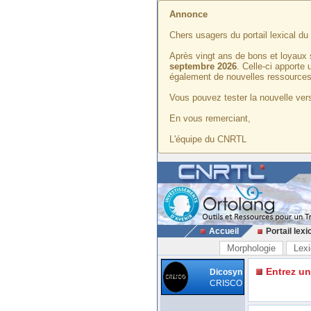
Annonce
Chers usagers du portail lexical d
Après vingt ans de bons et loyaux 
septembre 2026
. Celle-ci apporte
également de nouvelles ressources
Vous pouvez tester la nouvelle vers
En vous remerciant,
L'équipe du CNRTL
Accueil
Portail lexi
Morphologie
Lexi
Entrez u
Dicosyn
CRISCO