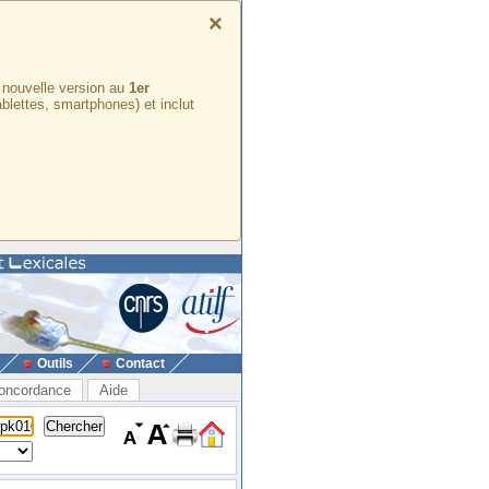
×
e nouvelle version au
1er
ablettes, smartphones) et inclut
Outils
Contact
oncordance
Aide