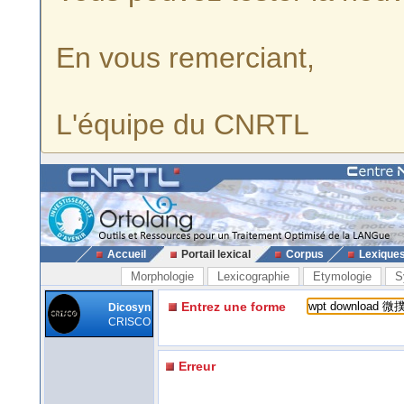
En vous remerciant,
L'équipe du CNRTL
Accueil
Portail lexical
Corpus
Lexique
Morphologie
Lexicographie
Etymologie
S
Entrez une forme
Dicosyn
CRISCO
Erreur