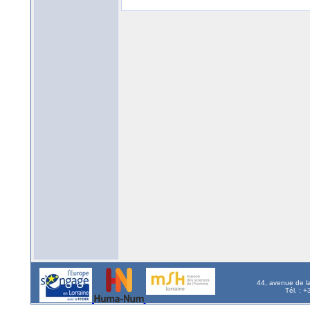
44, avenue de l
Tél. : 