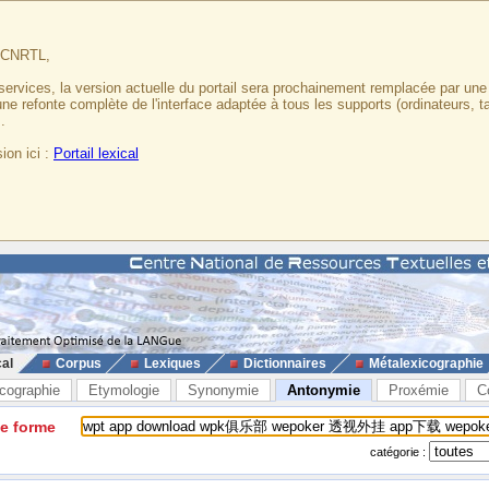
u CNRTL,
services, la version actuelle du portail sera prochainement remplacée par un
 une refonte complète de l'interface adaptée à tous les supports (ordinateurs, t
.
ion ici :
Portail lexical
cal
Corpus
Lexiques
Dictionnaires
Métalexicographie
cographie
Etymologie
Synonymie
Antonymie
Proxémie
C
ne forme
catégorie :