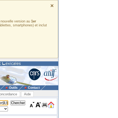
×
e nouvelle version au
1er
ablettes, smartphones) et inclut
Outils
Contact
oncordance
Aide