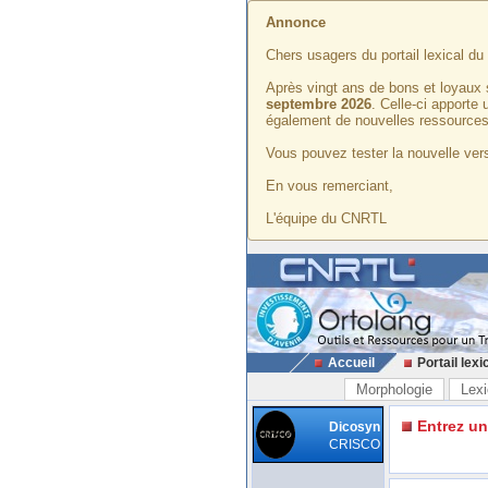
Annonce
Chers usagers du portail lexical d
Après vingt ans de bons et loyaux 
septembre 2026
. Celle-ci apporte
également de nouvelles ressources
Vous pouvez tester la nouvelle vers
En vous remerciant,
L'équipe du CNRTL
Accueil
Portail lexi
Morphologie
Lexi
Entrez u
Dicosyn
CRISCO