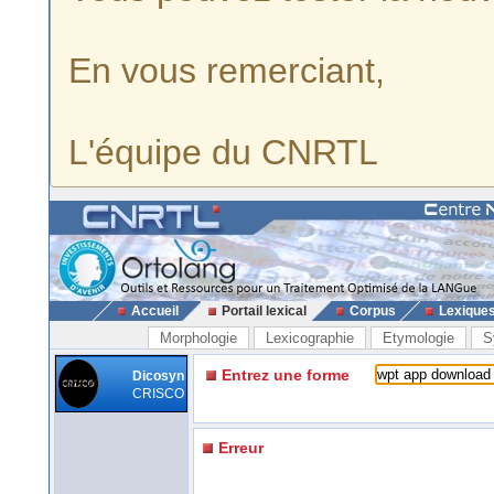
En vous remerciant,
L'équipe du CNRTL
Accueil
Portail lexical
Corpus
Lexique
Morphologie
Lexicographie
Etymologie
S
Entrez une forme
Dicosyn
CRISCO
Erreur