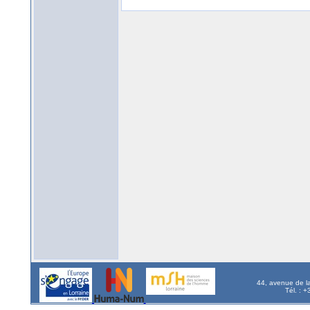
44, avenue de l
Tél. : 