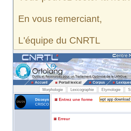
En vous remerciant,
L'équipe du CNRTL
Accueil
Portail lexical
Corpus
Lexique
Morphologie
Lexicographie
Etymologie
S
Entrez une forme
Dicosyn
CRISCO
Erreur