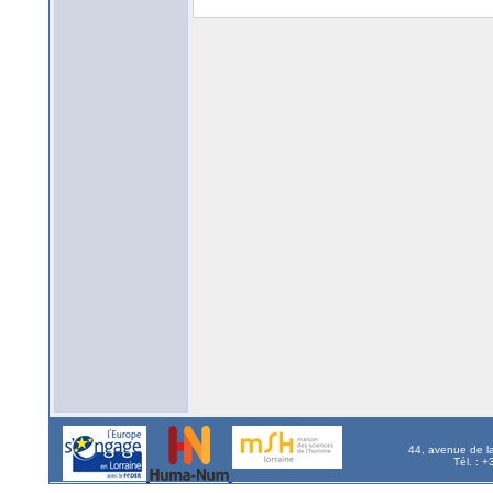
44, avenue de l
Tél. : 