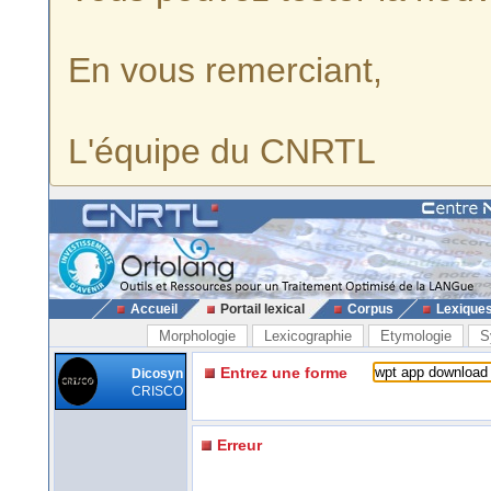
En vous remerciant,
L'équipe du CNRTL
Accueil
Portail lexical
Corpus
Lexique
Morphologie
Lexicographie
Etymologie
S
Entrez une forme
Dicosyn
CRISCO
Erreur