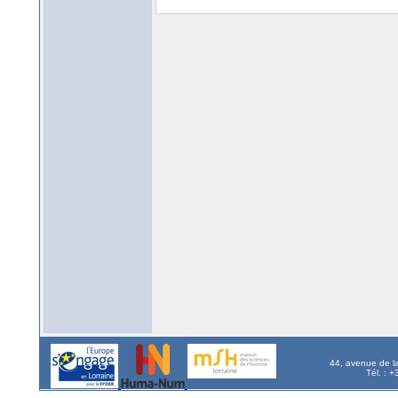
44, avenue de l
Tél. : 