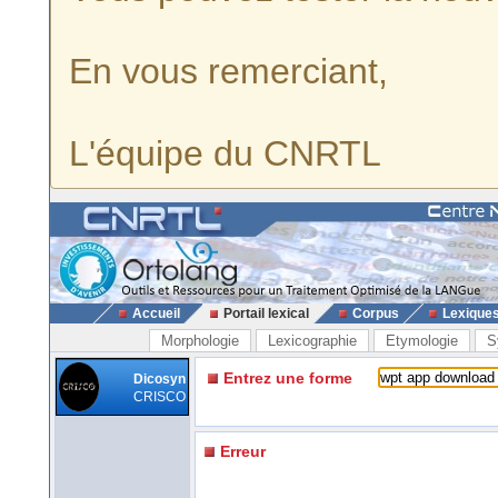
En vous remerciant,
L'équipe du CNRTL
Accueil
Portail lexical
Corpus
Lexique
Morphologie
Lexicographie
Etymologie
S
Entrez une forme
Dicosyn
CRISCO
Erreur