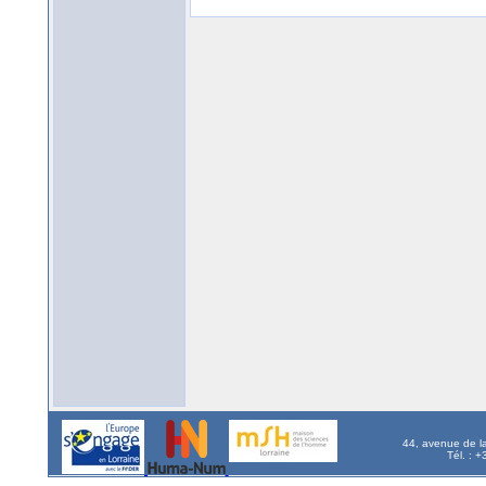
44, avenue de l
Tél. : 