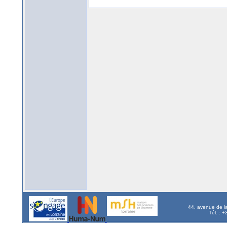
44, avenue de l
Tél. : 