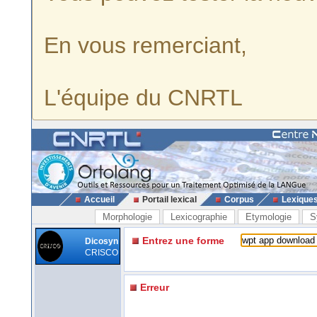
En vous remerciant,
L'équipe du CNRTL
Accueil
Portail lexical
Corpus
Lexique
Morphologie
Lexicographie
Etymologie
S
Entrez une forme
Dicosyn
CRISCO
Erreur