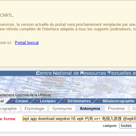
u CNRTL,
services, la version actuelle du portail sera prochainement remplacée par un
 une refonte complète de l'interface adaptée à tous les supports (ordinateurs, t
.
ion ici :
Portail lexical
cal
Corpus
Lexiques
Dictionnaires
Métalexicographie
cographie
Etymologie
Synonymie
Antonymie
Proxémie
C
ne forme
catégorie :