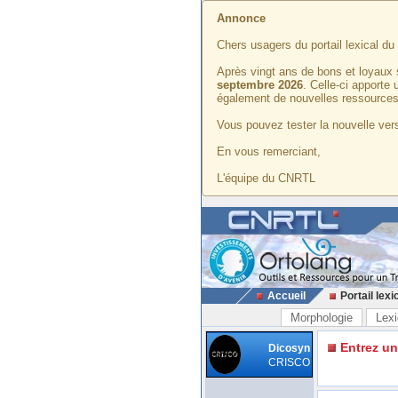
Annonce
Chers usagers du portail lexical d
Après vingt ans de bons et loyaux 
septembre 2026
. Celle-ci apporte
également de nouvelles ressources
Vous pouvez tester la nouvelle vers
En vous remerciant,
L'équipe du CNRTL
Accueil
Portail lexi
Morphologie
Lexi
Entrez u
Dicosyn
CRISCO