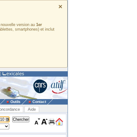
×
e nouvelle version au
1er
ablettes, smartphones) et inclut
Outils
Contact
oncordance
Aide