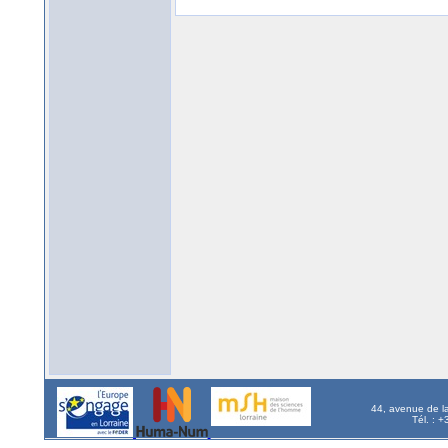
44, avenue de l
Tél. : 