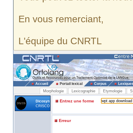
En vous remerciant,
L'équipe du CNRTL
Accueil
Portail lexical
Corpus
Lexique
Morphologie
Lexicographie
Etymologie
S
Entrez une forme
Dicosyn
CRISCO
Erreur